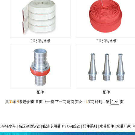
PU 消防水带
PU 消防水带
配件
配件
共
33
条
9
条记录/页 首页 上一页
下一页
尾页
页次：
1
/4
页 转到：第
页
VC平铺水带 | 高压涂塑软管 | 吸沙专用带|
PVC钢丝管 |
配件系列 | 水带配件 | 水带厂家 | 神